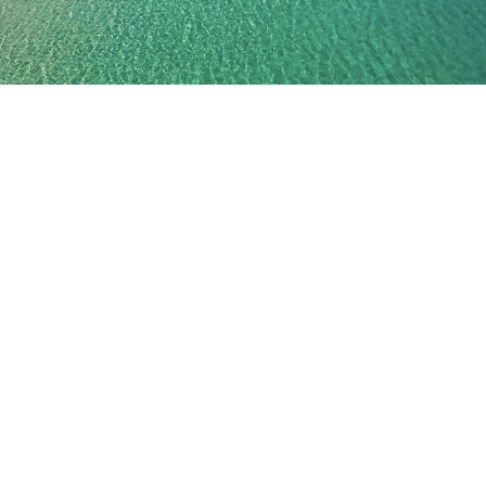
μικρά παιδιά. διαθέτει πληθώρα beach
bar, αναψυκτήρια και εξαιρετικά καλό
φαγητό.
Μια γαλήνια παραλία στο νησί της
Αμμουλιανής όπου πήρε το όνομα τις
από τις φτελιές που φυτρώνουν γύρω
της. Με το καταπράσινο τοπίο και τους
λόφους που την περιτριγυρίζουν είναι
σίγουρα από τις καλύτερες επιλογές για
χαλάρωση κάτω από τον ήλιο.