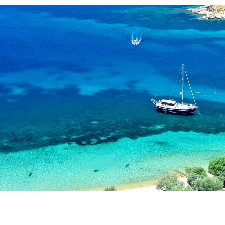
Στη νοτιότερη ακτή της Αμμουλιανής
βρίσκεται μια μαγευτική παραλία με
απέραντη θέα στα νησάκια Δρένια, στο
βουνό του Άθωνα και στην
Ουρανούπολη. Αυτή δεν είναι άλλη από
την Μεγάλη Άμμο. Με τα κρυστάλλινα
νερά και τις οργανωμένες παραλίες που
διαθέτει, είναι σίγουρα ένα σημείο που
δεν μπορείς να αποφύγεις