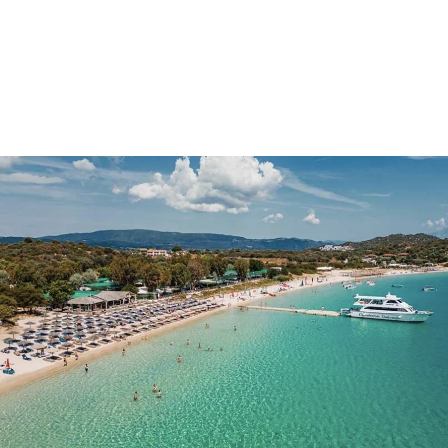
Η παραλία «Αλυκές» είναι από τις
δημοφιλέστερες στο νησί και όχι άδικα.
Πρόκειται για έναν αμμώδη κόλπο με
λευκή άμμο, γαλαζοπράσινα αλλά και
ρηχά νερά ιδανικά για οικογένειες με