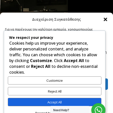
Διαχείριση Συγκατάθεσης
Για να παρέχουμε την καλύτερη εμπειρία, χρησιμοποιούμε
τεχνολογίες όπως cookies για την αποθήκευση ή/και την πρόσβαση
We respect your privacy
σε πληροφορίες συσκευών. Η συγκατάθεση για τις εν λόγω
ΕΝΑΡΞΗ ΑΠΟ – START FROM TRIPITI
Cookies help us improve your experience,
τεχνολογίες θα μας επιτρέψει να επεξεργαστούμε δεδομένα
προσωπικού χαρακτήρα, όπως συμπεριφορά περιήγησης ή
deliver personalized content, and analyze
μοναδικά αναγνωριστικά σε αυτόν τον ιστότοπο. Η μη συγκατάθεση
traffic. You can choose which cookies to allow
ή η ανάκληση της συγκατάθεσης, μπορεί να επηρεάσει αρνητικά
by clicking
Customize
. Click
Accept All
to
ορισμένες λειτουργίες και δυνατότητες.
consent or
Reject All
to decline non-essential
Διαχείριση υπηρεσιών
cookies.
Customize
Αποδοχή
Reject All
Δεν αποδέχομαι
Accept All
Προβολή προτιμήσεων
Copyright 2024 Luxury Boat Ammouliani © |
Need Help?
Powered by